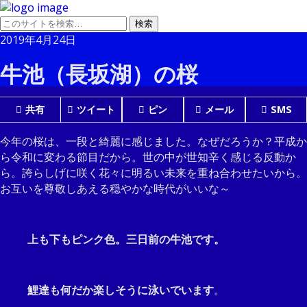
2019年4月24日
牛池（長坂湖）の桜
共有
ツイート
ピン
メール
SMS
今年の桜は、一段と綺麗に感じました。なぜだろうか？平成か
ら令和に変わる節目だから。世の中が世知辛く感じる反動か
ら。誇らしげに咲く花々に明るい未来を重ね合わせたいから。
お互いを尊敬しあえる穏やかな時代がいいな～
上も下もピンク色。三日前の牛池です。
鯉達も何だか楽しそうに泳いでいます
。