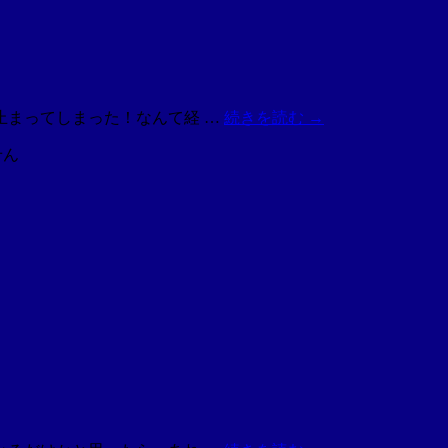
止まってしまった！なんて経 …
続きを読む
→
せん