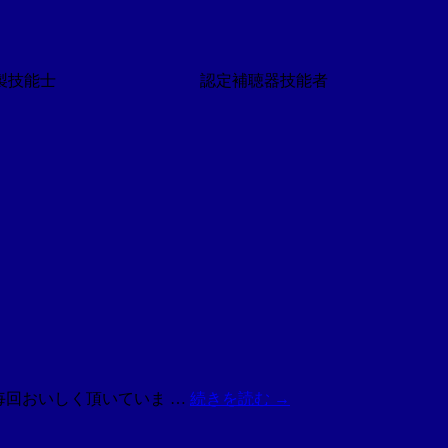
技能士 認定補聴器技能者
毎回おいしく頂いていま …
続きを読む
→