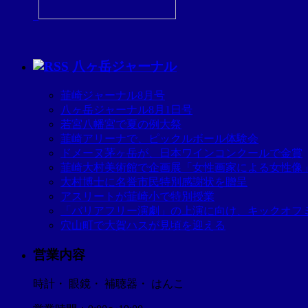
八ヶ岳ジャーナル
韮崎ジャーナル8月号
八ヶ岳ジャーナル8月1日号
若宮八幡宮で夏の例大祭
韮崎アリーナで、ピックルボール体験会
ドメーヌ茅ヶ岳が、日本ワインコンクールで金賞
韮崎大村美術館で企画展「女性画家による女性像
大村博士に名誉市民特別感謝状を贈呈
アスリートが韮崎小で特別授業
「バリアフリー演劇」の上演に向け、キックオフ
穴山町で大賀ハスが見頃を迎える
営業内容
時計・ 眼鏡・ 補聴器・ はんこ