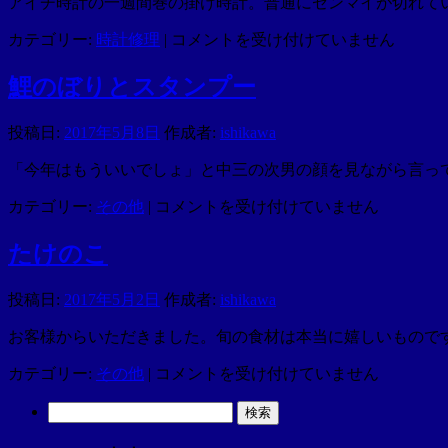
アイチ時計の一週間巻の掛け時計。普通にゼンマイが切れて
了
外
ゼ
カテゴリー:
時計修理
|
コメントを受け付けていません
は
れ
ン
は
マ
鯉のぼりとスタンプー
イ
切
投稿日:
2017年5月8日
作成者:
ishikawa
れ
は
「今年はもういいでしょ」と中三の次男の顔を見ながら言っ
鯉
カテゴリー:
その他
|
コメントを受け付けていません
の
ぼ
たけのこ
り
と
投稿日:
2017年5月2日
作成者:
ishikawa
ス
タ
お客様からいただきました。旬の食材は本当に嬉しいもので
ン
た
カテゴリー:
その他
|
コメントを受け付けていません
プ
け
ー
検
の
は
索:
こ