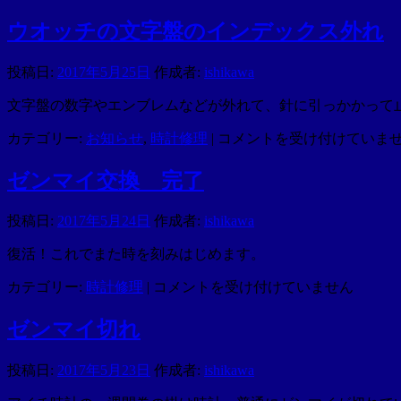
士
PIZZA
ウオッチの文字盤のインデックス外れ
が
来
投稿日:
2017年5月25日
作成者:
ishikawa
た
は
文字盤の数字やエンブレムなどが外れて、針に引っかかって
ウ
カテゴリー:
お知らせ
,
時計修理
|
コメントを受け付けていま
オ
ッ
ゼンマイ交換 完了
チ
の
投稿日:
2017年5月24日
作成者:
ishikawa
文
字
復活！これでまた時を刻みはじめます。
盤
ゼ
カテゴリー:
時計修理
|
コメントを受け付けていません
の
ン
イ
マ
ン
ゼンマイ切れ
イ
デ
交
ッ
投稿日:
2017年5月23日
作成者:
ishikawa
換
ク
完
ス