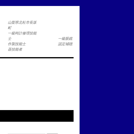
コ
山梨県北杜市長坂
一級時計修理技能
士 一級眼鏡
作製技能士 認定補聴
器技能者