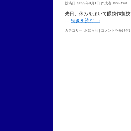
お
投稿日:
2022年9月1日
作成者:
ishikawa
は
知
ら
先日、休みを頂いて眼鏡作製技
せ
…
続きを読む
→
は
カテゴリー:
お知らせ
|
眼
コメントを受け付
鏡
作
製
技
能
士
検
定
は