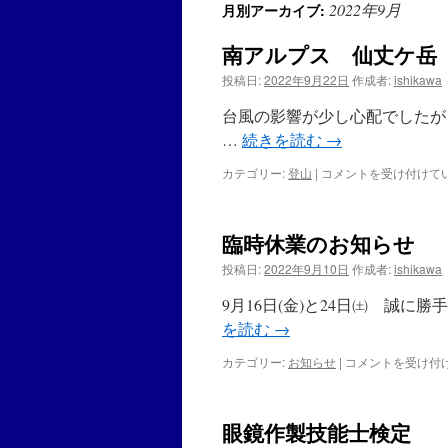
2022年9月
月別アーカイブ:
南アルプス 仙丈ケ岳
投稿日:
2022年9月22日
作成者:
ishikawa
台風の影響が少し心配でしたが
…
続きを読む
→
カテゴリー:
登山
|
南
コメントを受け付けて
ア
ル
プ
臨時休業のお知らせ
ス
仙
投稿日:
2022年9月10日
作成者:
ishikawa
丈
ケ
9月16日(金)と24日㈯ 誠
岳
を読む
→
登
っ
カテゴリー:
お知らせ
|
臨
コメントを受け付
て
時
き
休
ま
業
し
眼鏡作製技能士検定
の
た。