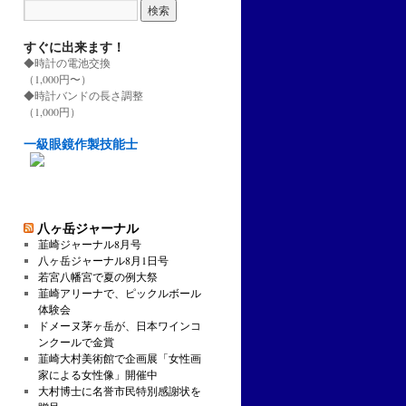
すぐに出来ます！
◆時計の電池交換
（1,000円〜）
◆時計バンドの長さ調整
（1,000円）
一級眼鏡作製技能士
八ヶ岳ジャーナル
韮崎ジャーナル8月号
八ヶ岳ジャーナル8月1日号
若宮八幡宮で夏の例大祭
韮崎アリーナで、ピックルボール
体験会
ドメーヌ茅ヶ岳が、日本ワインコ
ンクールで金賞
韮崎大村美術館で企画展「女性画
家による女性像」開催中
大村博士に名誉市民特別感謝状を