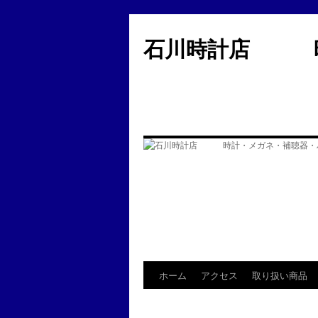
コ
ン
石川時計店 時
テ
ン
ツ
へ
ス
キ
ッ
プ
ホーム
アクセス
取り扱い商品