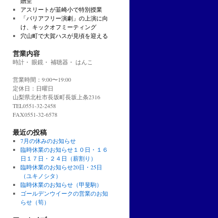
贈呈
アスリートが韮崎小で特別授業
「バリアフリー演劇」の上演に向
け、キックオフミーティング
穴山町で大賀ハスが見頃を迎える
営業内容
時計・ 眼鏡・ 補聴器・ はんこ
営業時間：9:00〜19:00
定休日：日曜日
山梨県北杜市長坂町長坂上条2316
TEL0551-32-2458
FAX0551-32-6578
最近の投稿
7月の休みのお知らせ
臨時休業のお知らせ１０日・１６
日１７日・２４日（薪割り）
臨時休業のお知らせ20日・25日
（ユキノシタ）
臨時休業のお知らせ（甲斐駒）
ゴールデンウイークの営業のお知
らせ（筍）