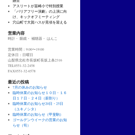
贈呈
アスリートが韮崎小で特別授業
「バリアフリー演劇」の上演に向
け、キックオフミーティング
穴山町で大賀ハスが見頃を迎える
営業内容
時計・ 眼鏡・ 補聴器・ はんこ
営業時間：9:00〜19:00
定休日：日曜日
山梨県北杜市長坂町長坂上条2316
TEL0551-32-2458
FAX0551-32-6578
最近の投稿
7月の休みのお知らせ
臨時休業のお知らせ１０日・１６
日１７日・２４日（薪割り）
臨時休業のお知らせ20日・25日
（ユキノシタ）
臨時休業のお知らせ（甲斐駒）
ゴールデンウイークの営業のお知
らせ（筍）