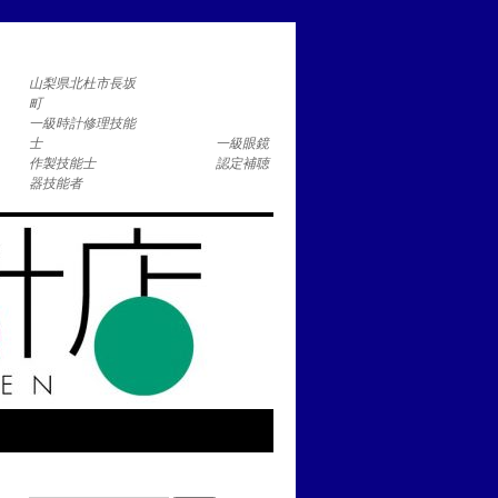
コ
山梨県北杜市長坂
一級時計修理技能
士 一級眼鏡
作製技能士 認定補聴
器技能者