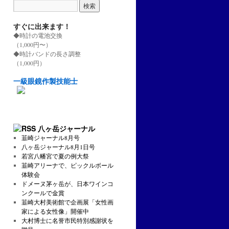
すぐに出来ます！
◆時計の電池交換
（1,000円〜）
◆時計バンドの長さ調整
（1,000円）
一級眼鏡作製技能士
八ヶ岳ジャーナル
韮崎ジャーナル8月号
八ヶ岳ジャーナル8月1日号
若宮八幡宮で夏の例大祭
韮崎アリーナで、ピックルボール
体験会
ドメーヌ茅ヶ岳が、日本ワインコ
ンクールで金賞
韮崎大村美術館で企画展「女性画
家による女性像」開催中
大村博士に名誉市民特別感謝状を