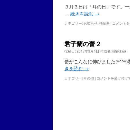
３月３日は「耳の日」です。一
…
続きを読む
→
カテゴリー:
お知らせ
,
補聴器
|
耳
コメントを
の
日
は
君子蘭の蕾２
投稿日:
2017年3月1日
作成者:
ishikawa
蕾がこんなに伸びました(*^^
きを読む
→
カテゴリー:
その他
|
君
コメントを受け付け
子
蘭
の
蕾
２
は