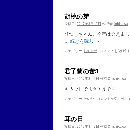
の
ケ
ー
胡桃の芽
キ
ド
投稿日:
2017年3月12日
作成者:
ishikawa
ミ
ー
ひつじちゃん。今年は会えまし
ル
…
続きを読む
→
さ
ん
カテゴリー:
お知らせ
|
胡
コメントを受け付
よ
桃
り
の
は
芽
君子蘭の蕾3
は
投稿日:
2017年3月9日
作成者:
ishikawa
もう少しで咲きそうです。
カテゴリー:
その他
|
君
コメントを受け付け
子
蘭
の
耳の日
蕾
3
投稿日:
2017年3月3日
作成者:
ishikawa
は