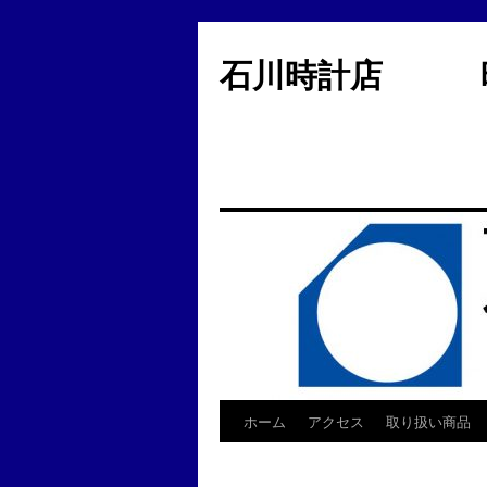
コ
ン
石川時計店 時
テ
ン
ツ
へ
ス
キ
ッ
プ
ホーム
アクセス
取り扱い商品