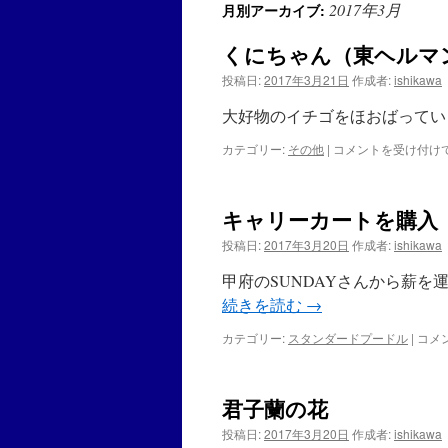
2017年3月
月別アーカイブ:
くにちゃん（東ヘルマ
投稿日:
2017年3月21日
作成者:
ishikawa
大好物のイチゴをほおばってい
カテゴリー:
その他
|
く
コメントを受け付け
に
ち
ゃ
キャリーカートを購入（N
ん
（東
投稿日:
2017年3月20日
作成者:
ishikawa
ヘ
ル
甲府のSUNDAYさんから薪を
マ
続きを読む
→
ン
リ
カテゴリー:
スタンダードプードル
|
キ
コメ
ク
ャ
ガ
リ
メ）
ー
は
君子蘭の花
カ
ー
投稿日:
2017年3月20日
作成者:
ishikawa
ト