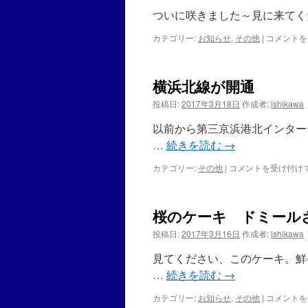
を
ついに咲きました～見に来てくださ
購
入
カテゴリー:
お知らせ
,
その他
|
君
コメントを
（NE
子
OUT
蘭
は
の
横浜北線が開通
花
は
投稿日:
2017年3月18日
作成者:
ishikawa
以前から第三京浜港北インター
…
続きを読む
→
カテゴリー:
その他
|
横
コメントを受け付け
浜
北
線
桜のケーキ ドミール
が
開
投稿日:
2017年3月16日
作成者:
ishikawa
通
は
見てください、このケーキ。鮮
…
続きを読む
→
カテゴリー:
お知らせ
,
その他
|
桜
コメントを