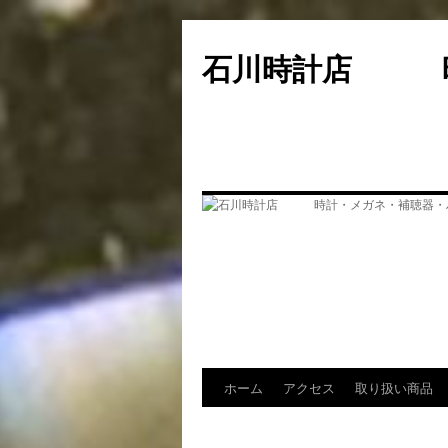
コ
ン
石川時計店 時
テ
ン
ツ
へ
ス
キ
ッ
プ
ホーム
アクセス
取り扱い商品