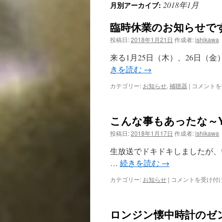
2018年1月
月別アーカイブ:
臨時休業のお知らせで
投稿日:
2018年1月21日
作成者:
ishikawa
来る1月25日（木）、26日（
きを読む
→
臨
カテゴリー:
お知らせ
,
補聴器
|
コメントを
時
休
業
こんな事もあったな～
の
お
投稿日:
2018年1月17日
作成者:
ishikawa
知
ら
生放送でドキドキしましたが、
せ
…
続きを読む
→
で
す。
こ
カテゴリー:
お知らせ
|
コメントを受け付
は
ん
な
事
ロンジン懐中時計のゼ
も