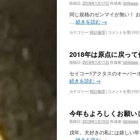
あ
投稿日:
2018年1月17日
作成者:
ishikawa
っ
た
同じ規格のゼンマイが無い！ 
な
…
続きを読む
→
～
YBS
ロ
カテゴリー:
時計修理
|
コメントを受け付
テ
ン
レ
ジ
ビ
ン
の
2018年は原点に戻っ
懐
取
中
投稿日:
2018年1月11日
作成者:
ishikawa
材
時
は
計
セイコー5アクタスのオーバー
の
続きを読む
→
ゼ
ン
2018
カテゴリー:
時計修理
|
コメントを受け付
マ
年
イ
は
切
原
れ
今年もよろしくお願い
点
は
に
投稿日:
2018年1月10日
作成者:
ishikawa
戻
っ
戌年。犬好きの私には嬉しい年
て
…
続きを読む
→