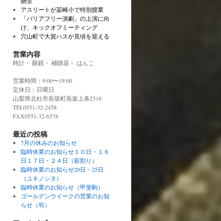
贈呈
アスリートが韮崎小で特別授業
「バリアフリー演劇」の上演に向
け、キックオフミーティング
穴山町で大賀ハスが見頃を迎える
営業内容
時計・ 眼鏡・ 補聴器・ はんこ
営業時間：9:00〜19:00
定休日：日曜日
山梨県北杜市長坂町長坂上条2316
TEL0551-32-2458
FAX0551-32-6578
最近の投稿
7月の休みのお知らせ
臨時休業のお知らせ１０日・１６
日１７日・２４日（薪割り）
臨時休業のお知らせ20日・25日
（ユキノシタ）
臨時休業のお知らせ（甲斐駒）
ゴールデンウイークの営業のお知
らせ（筍）