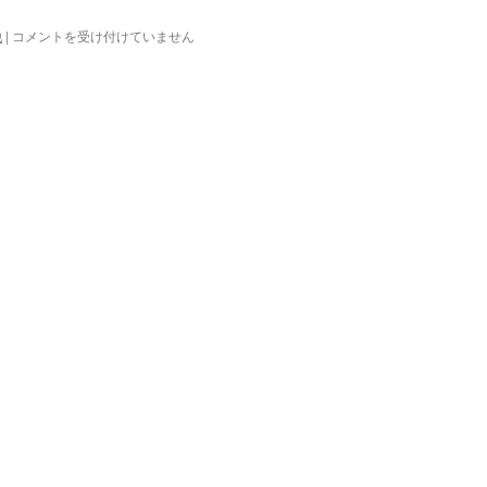
今
他
|
コメントを受け付けていません
年
も
よ
ろ
し
く
お
願
い
し
ま
す。
は