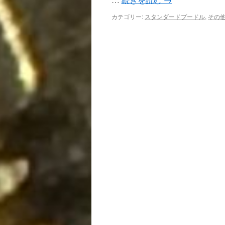
修
理
カテゴリー:
スタンダードプードル
,
その
を
頑
張
り
ま
す。
は