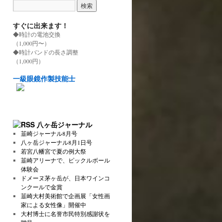
すぐに出来ます！
◆時計の電池交換
（1,000円〜）
◆時計バンドの長さ調整
（1,000円）
一級眼鏡作製技能士
八ヶ岳ジャーナル
韮崎ジャーナル8月号
八ヶ岳ジャーナル8月1日号
若宮八幡宮で夏の例大祭
韮崎アリーナで、ピックルボール
体験会
ドメーヌ茅ヶ岳が、日本ワインコ
ンクールで金賞
韮崎大村美術館で企画展「女性画
家による女性像」開催中
大村博士に名誉市民特別感謝状を