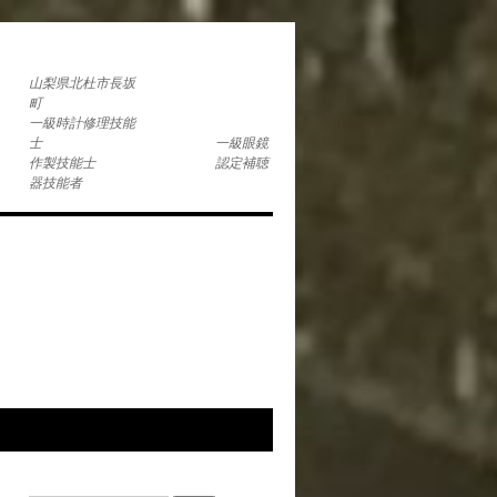
コ
山梨県北杜市長坂
一級時計修理技能
士 一級眼鏡
作製技能士 認定補聴
器技能者