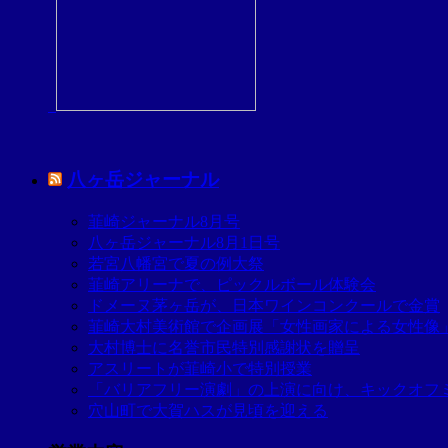
八ヶ岳ジャーナル
韮崎ジャーナル8月号
八ヶ岳ジャーナル8月1日号
若宮八幡宮で夏の例大祭
韮崎アリーナで、ピックルボール体験会
ドメーヌ茅ヶ岳が、日本ワインコンクールで金賞
韮崎大村美術館で企画展「女性画家による女性像
大村博士に名誉市民特別感謝状を贈呈
アスリートが韮崎小で特別授業
「バリアフリー演劇」の上演に向け、キックオフ
穴山町で大賀ハスが見頃を迎える