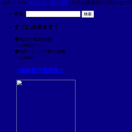
カテゴリー:
お知らせ
,
時計修理
|
今月の休業日のお知らせです
検索:
すぐに出来ます！
◆時計の電池交換
（1,000円〜）
◆時計バンドの長さ調整
（1,000円）
一級眼鏡作製技能士