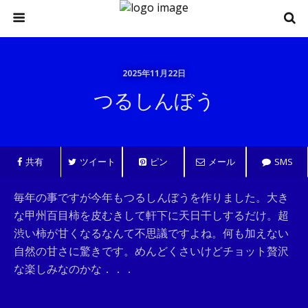
2025年11月22日
つるしんぼう
共有
ツイート
ピン
メール
SMS
毎年の事ですが今年もつるしんぼうを作りました。大き
な甲州百目柿を皮むきして軒下に天日干しするだけ。超
渋い柿が甘くなるなんて不思議ですよね。何も加えない
自然の甘さに驚きです。めんどくさいけどチョット贅沢
な楽しみなのかな．．．