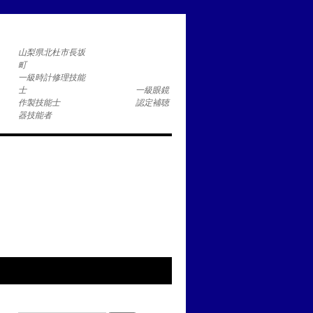
コ
山梨県北杜市長坂
一級時計修理技能
士 一級眼鏡
作製技能士 認定補聴
器技能者