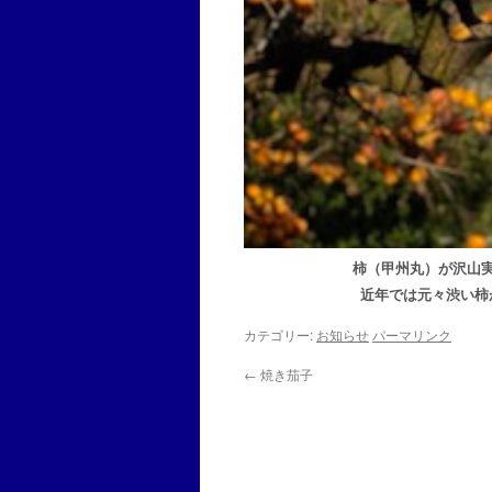
柿（甲州丸）が沢山
近年では元々渋い柿
カテゴリー:
お知らせ
パーマリンク
←
焼き茄子