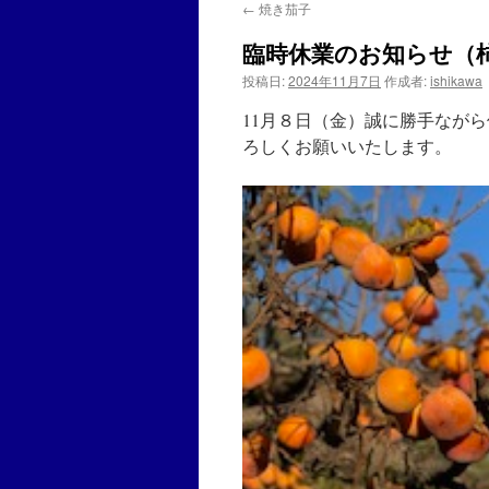
←
焼き茄子
臨時休業のお知らせ（
投稿日:
2024年11月7日
作成者:
ishikawa
11月８日（金）誠に勝手なが
ろしくお願いいたします。