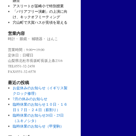
贈呈
アスリートが韮崎小で特別授業
「バリアフリー演劇」の上演に向
け、キックオフミーティング
穴山町で大賀ハスが見頃を迎える
営業内容
時計・ 眼鏡・ 補聴器・ はんこ
営業時間：9:00〜19:00
定休日：日曜日
山梨県北杜市長坂町長坂上条2316
TEL0551-32-2458
FAX0551-32-6578
最近の投稿
お盆休みのお知らせ（イギリス製
クロック修理）
7月の休みのお知らせ
臨時休業のお知らせ１０日・１６
日１７日・２４日（薪割り）
臨時休業のお知らせ20日・25日
（ユキノシタ）
臨時休業のお知らせ（甲斐駒）