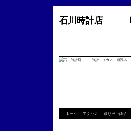
コ
ン
石川時計店 時
テ
ン
ツ
へ
ス
キ
ッ
プ
ホーム
アクセス
取り扱い商品