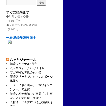
すぐに出来ます！
◆時計の電池交換
（1,000円〜）
◆時計バンドの長さ調整
（1,000円）
一級眼鏡作製技能士
八ヶ岳ジャーナル
韮崎ジャーナル8月号
八ヶ岳ジャーナル8月1日号
若宮八幡宮で夏の例大祭
韮崎アリーナで、ピックルボール
体験会
ドメーヌ茅ヶ岳が、日本ワインコ
ンクールで金賞
韮崎大村美術館で企画展「女性画
家による女性像」開催中
大村博士に名誉市民特別感謝状を