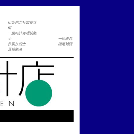
コ
山梨県北杜市長坂
一級時計修理技能
士 一級眼鏡
作製技能士 認定補聴
器技能者