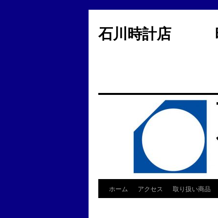
コ
ン
石川時計店 時
テ
ン
ツ
へ
ス
キ
ッ
プ
ホーム
アクセス
取り扱い商品