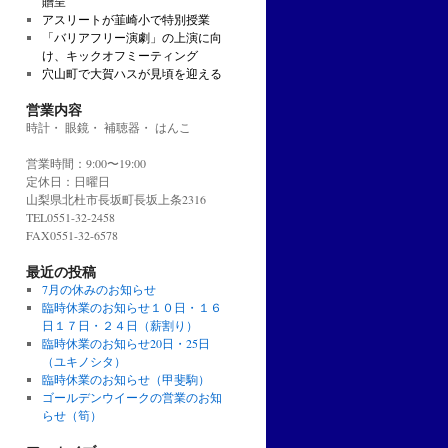
贈呈
アスリートが韮崎小で特別授業
「バリアフリー演劇」の上演に向
け、キックオフミーティング
穴山町で大賀ハスが見頃を迎える
営業内容
時計・ 眼鏡・ 補聴器・ はんこ
営業時間：9:00〜19:00
定休日：日曜日
山梨県北杜市長坂町長坂上条2316
TEL0551-32-2458
FAX0551-32-6578
最近の投稿
7月の休みのお知らせ
臨時休業のお知らせ１０日・１６
日１７日・２４日（薪割り）
臨時休業のお知らせ20日・25日
（ユキノシタ）
臨時休業のお知らせ（甲斐駒）
ゴールデンウイークの営業のお知
らせ（筍）