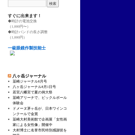
すぐに出来ます！
◆時計の電池交換
（1,000円〜）
◆時計バンドの長さ調整
（1,000円）
一級眼鏡作製技能士
八ヶ岳ジャーナル
韮崎ジャーナル8月号
八ヶ岳ジャーナル8月1日号
若宮八幡宮で夏の例大祭
韮崎アリーナで、ピックルボール
体験会
ドメーヌ茅ヶ岳が、日本ワインコ
ンクールで金賞
韮崎大村美術館で企画展「女性画
家による女性像」開催中
大村博士に名誉市民特別感謝状を