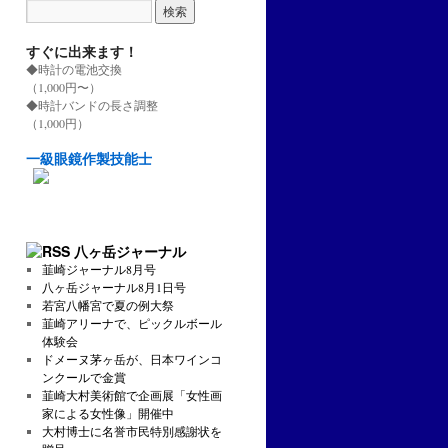
すぐに出来ます！
◆時計の電池交換
（1,000円〜）
◆時計バンドの長さ調整
（1,000円）
一級眼鏡作製技能士
八ヶ岳ジャーナル
韮崎ジャーナル8月号
八ヶ岳ジャーナル8月1日号
若宮八幡宮で夏の例大祭
韮崎アリーナで、ピックルボール
体験会
ドメーヌ茅ヶ岳が、日本ワインコ
ンクールで金賞
韮崎大村美術館で企画展「女性画
家による女性像」開催中
大村博士に名誉市民特別感謝状を