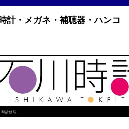
計・メガネ・補聴器・ハン
時計修理