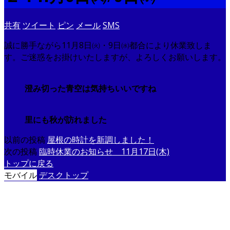
共有
ツイート
ピン
メール
SMS
誠に勝手ながら11月8日㈫・9日㈬都合により休業致しま
す。ご迷惑をお掛けいたしますが、よろしくお願いします。
澄み切った青空は気持ちいいですね
里にも秋が訪れました
以前の投稿
屋根の時計を新調しました！
次の投稿
臨時休業のお知らせ 11月17日(木)
トップに戻る
モバイル
デスクトップ