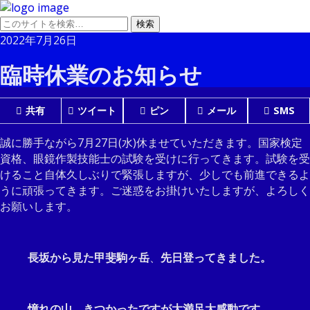
2022年7月26日
臨時休業のお知らせ
共有
ツイート
ピン
メール
SMS
誠に勝手ながら7月27日(水)休ませていただきます。国家検定
資格、眼鏡作製技能士の試験を受けに行ってきます。試験を受
けること自体久しぶりで緊張しますが、少しでも前進できるよ
うに頑張ってきます。ご迷惑をお掛けいたしますが、よろしく
お願いします。
長坂から見た甲斐駒ヶ岳
、
先日登ってきました。
憧れの山、きつかったですが大満足大感動です。