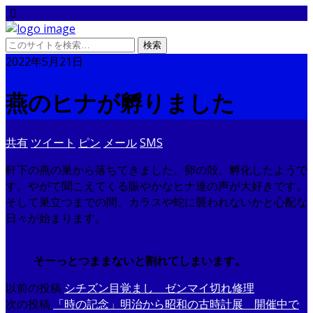
2022年5月21日
燕のヒナが孵りました
共有
ツイート
ピン
メール
SMS
軒下の燕の巣から落ちてきました、卵の殻。孵化したようで
す。やがて聞こえてくる賑やかなヒナ達の声が大好きです。
そして巣立つまでの間、カラスや蛇に襲われないかと心配な
日々が始まります。
そーっとつままないと割れてしまいます。
以前の投稿
シチズン目覚まし ゼンマイ切れ修理
次の投稿
「時の記念」明治から昭和の古時計展 開催中で