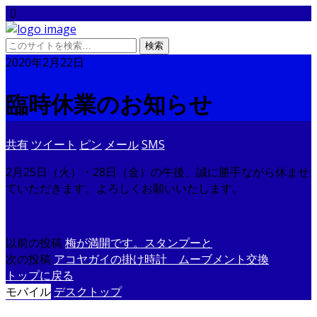
2020年2月22日
臨時休業のお知らせ
共有
ツイート
ピン
メール
SMS
2月25日（火）・28日（金）の午後、誠に勝手ながら休ませ
ていただきます。よろしくお願いいたします。
以前の投稿
梅が満開です。スタンプーと
次の投稿
アコヤガイの掛け時計 ムーブメント交換
トップに戻る
モバイル
デスクトップ