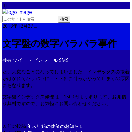
2018年12月27日
文字盤の数字バラバラ事件
共有
ツイート
ピン
メール
SMS
た、大変なことになってしまいました。インデックスの接着
がはがれてバラバラに・・・針に引っかかって止まりの原因
にもなります。
文字盤インデックス修理は、1500円より承ります。お見積
り無料ですので、お気軽にお問い合わせください。
以前の投稿
年末年始の休業のお知らせ