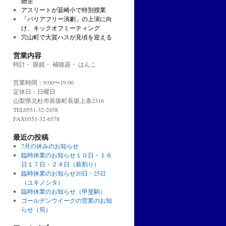
贈呈
アスリートが韮崎小で特別授業
「バリアフリー演劇」の上演に向
け、キックオフミーティング
穴山町で大賀ハスが見頃を迎える
営業内容
時計・ 眼鏡・ 補聴器・ はんこ
営業時間：9:00〜19:00
定休日：日曜日
山梨県北杜市長坂町長坂上条2316
TEL0551-32-2458
FAX0551-32-6578
最近の投稿
7月の休みのお知らせ
臨時休業のお知らせ１０日・１６
日１７日・２４日（薪割り）
臨時休業のお知らせ20日・25日
（ユキノシタ）
臨時休業のお知らせ（甲斐駒）
ゴールデンウイークの営業のお知
らせ（筍）