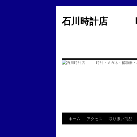
コ
ン
石川時計店 時
テ
ン
ツ
へ
ス
キ
ッ
プ
ホーム
アクセス
取り扱い商品