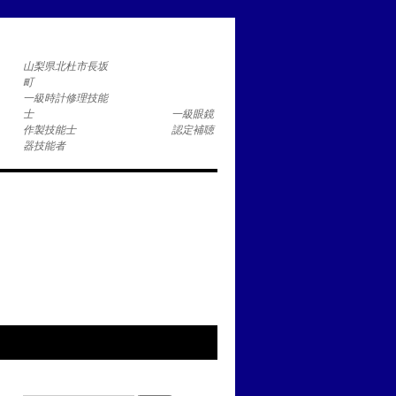
コ
山梨県北杜市長坂
一級時計修理技能
士 一級眼鏡
作製技能士 認定補聴
器技能者