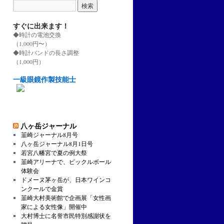
すぐに出来ます！
◆時計の電池交換
（1,000円〜）
◆時計バンドの長さ調整
（1,000円）
一級眼鏡作製技能士
八ヶ岳ジャーナル
韮崎ジャーナル8月号
八ヶ岳ジャーナル8月1日号
若宮八幡宮で夏の例大祭
韮崎アリーナで、ピックルボール
体験会
ドメーヌ茅ヶ岳が、日本ワインコ
ンクールで金賞
韮崎大村美術館で企画展「女性画
家による女性像」開催中
大村博士に名誉市民特別感謝状を