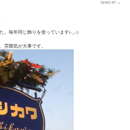
SEIKO 4P
→
a
。毎年同じ飾りを使っています(-_-;)
、雰囲気が大事です。