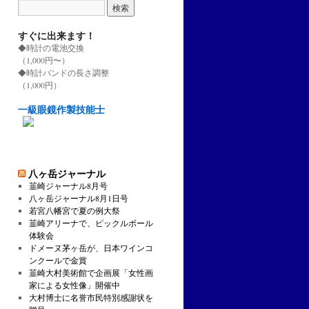
すぐに出来ます！
◆時計の電池交換
（1,000円〜）
◆時計バンドの長さ調整
（1,000円）
一級眼鏡作製技能士
八ヶ岳ジャーナル
韮崎ジャーナル8月号
八ヶ岳ジャーナル8月1日号
若宮八幡宮で夏の例大祭
韮崎アリーナで、ピックルボール
体験会
ドメーヌ茅ヶ岳が、日本ワインコ
ンクールで金賞
韮崎大村美術館で企画展「女性画
家による女性像」開催中
大村博士に名誉市民特別感謝状を