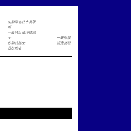
コ
山梨県北杜市長坂
一級時計修理技能
士 一級眼鏡
作製技能士 認定補聴
器技能者