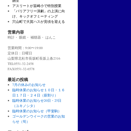
贈呈
アスリートが韮崎小で特別授業
「バリアフリー演劇」の上演に向
け、キックオフミーティング
穴山町で大賀ハスが見頃を迎える
営業内容
時計・ 眼鏡・ 補聴器・ はんこ
営業時間：9:00〜19:00
定休日：日曜日
山梨県北杜市長坂町長坂上条2316
TEL0551-32-2458
FAX0551-32-6578
最近の投稿
7月の休みのお知らせ
臨時休業のお知らせ１０日・１６
日１７日・２４日（薪割り）
臨時休業のお知らせ20日・25日
（ユキノシタ）
臨時休業のお知らせ（甲斐駒）
ゴールデンウイークの営業のお知
らせ（筍）