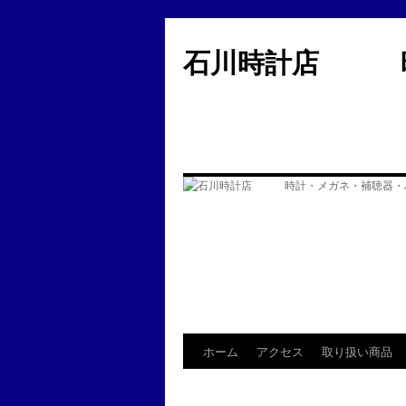
コ
ン
石川時計店 時
テ
ン
ツ
へ
ス
キ
ッ
プ
ホーム
アクセス
取り扱い商品