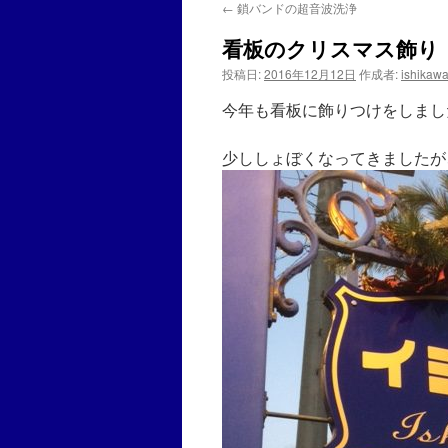
←
鎖バンドの超音波洗浄
看板のクリスマス飾り
投稿日:
2016年12月12日
作成者:
ishikaw
今年も看板に飾りつけをしました
少ししょぼくなってきましたが