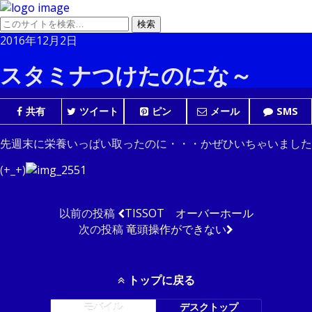
2016年12月2日
スタミナつけたのにな～
共有
ツイート
ピン
メール
SMS
先週末に栄養いっぱい取ったのに・・・かぜひいちゃいました
(+_+)
以前の投稿
TISSOT オーバーホール
次の投稿
竜頭操作ができない
トップに戻る
モバイル
デスクトップ