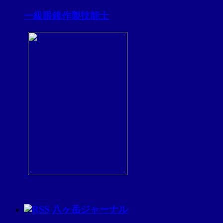
一級眼鏡作製技能士
八ヶ岳ジャーナル