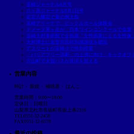
韮崎ジャーナル8月号
八ヶ岳ジャーナル8月1日号
若宮八幡宮で夏の例大祭
韮崎アリーナで、ピックルボール体験会
ドメーヌ茅ヶ岳が、日本ワインコンクールで金賞
韮崎大村美術館で企画展「女性画家による女性像
大村博士に名誉市民特別感謝状を贈呈
アスリートが韮崎小で特別授業
「バリアフリー演劇」の上演に向け、キックオフ
穴山町で大賀ハスが見頃を迎える
営業内容
時計・ 眼鏡・ 補聴器・ はんこ
営業時間：9:00〜19:00
定休日：日曜日
山梨県北杜市長坂町長坂上条2316
TEL0551-32-2458
FAX0551-32-6578
最近の投稿