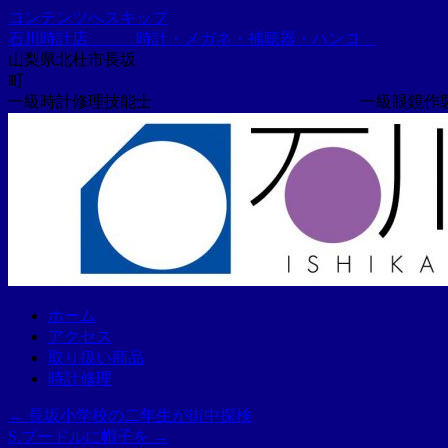
コンテンツへスキップ
石川時計店 時計・メガネ・補聴器・ハンコ
山梨県北杜市長坂
一級時計修理技能士 一級眼鏡作製
ホーム
アクセス
取り扱い商品
時計修理
←
長坂小学校の二年生が街中探検
S.プードルに帽子を
→