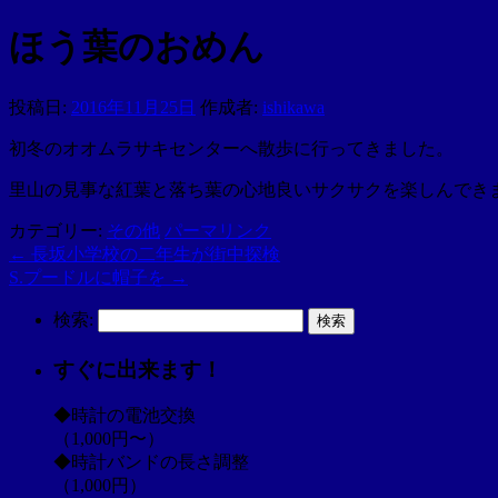
ほう葉のおめん
投稿日:
2016年11月25日
作成者:
ishikawa
初冬のオオムラサキセンターへ散歩に行ってきました。
里山の見事な紅葉と落ち葉の心地良いサクサクを楽しんでき
カテゴリー:
その他
パーマリンク
←
長坂小学校の二年生が街中探検
S.プードルに帽子を
→
検索:
すぐに出来ます！
◆時計の電池交換
（1,000円〜）
◆時計バンドの長さ調整
（1,000円）