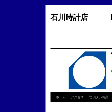
コ
ン
石川時計店 時
テ
ン
ツ
へ
ス
キ
ッ
プ
ホーム
アクセス
取り扱い商品