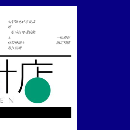
コ
山梨県北杜市長坂
一級時計修理技能
士 一級眼鏡
作製技能士 認定補聴
器技能者