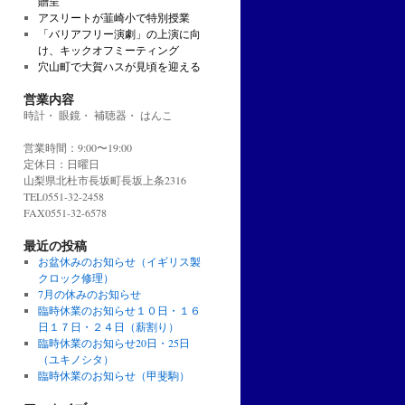
贈呈
アスリートが韮崎小で特別授業
「バリアフリー演劇」の上演に向
け、キックオフミーティング
穴山町で大賀ハスが見頃を迎える
営業内容
時計・ 眼鏡・ 補聴器・ はんこ
営業時間：9:00〜19:00
定休日：日曜日
山梨県北杜市長坂町長坂上条2316
TEL0551-32-2458
FAX0551-32-6578
最近の投稿
お盆休みのお知らせ（イギリス製
クロック修理）
7月の休みのお知らせ
臨時休業のお知らせ１０日・１６
日１７日・２４日（薪割り）
臨時休業のお知らせ20日・25日
（ユキノシタ）
臨時休業のお知らせ（甲斐駒）