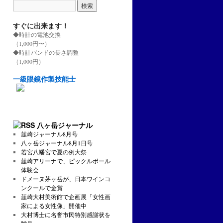
すぐに出来ます！
◆時計の電池交換
（1,000円〜）
◆時計バンドの長さ調整
（1,000円）
一級眼鏡作製技能士
八ヶ岳ジャーナル
韮崎ジャーナル8月号
八ヶ岳ジャーナル8月1日号
若宮八幡宮で夏の例大祭
韮崎アリーナで、ピックルボール
体験会
ドメーヌ茅ヶ岳が、日本ワインコ
ンクールで金賞
韮崎大村美術館で企画展「女性画
家による女性像」開催中
大村博士に名誉市民特別感謝状を