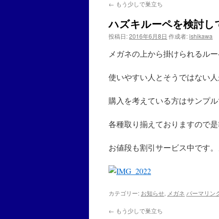
←
もう少しで巣立ち
ハズキルーペを検討し
投稿日:
2016年6月8日
作成者:
ishikawa
メガネの上から掛けられるルー
使いやすい人とそうではない人
購入を考えている方はサンプル
各種取り揃えておりますので是
お値段も割引サービス中です。
カテゴリー:
お知らせ
,
メガネ
パーマリン
←
もう少しで巣立ち