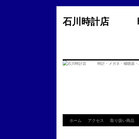
コ
ン
石川時計店 時
テ
ン
ツ
へ
ス
キ
ッ
プ
ホーム
アクセス
取り扱い商品