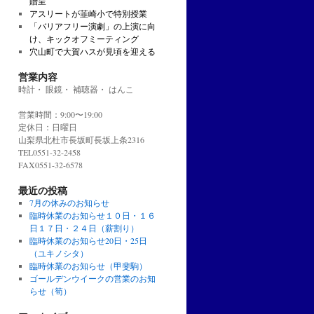
贈呈
アスリートが韮崎小で特別授業
「バリアフリー演劇」の上演に向
け、キックオフミーティング
穴山町で大賀ハスが見頃を迎える
営業内容
時計・ 眼鏡・ 補聴器・ はんこ
営業時間：9:00〜19:00
定休日：日曜日
山梨県北杜市長坂町長坂上条2316
TEL0551-32-2458
FAX0551-32-6578
最近の投稿
7月の休みのお知らせ
臨時休業のお知らせ１０日・１６
日１７日・２４日（薪割り）
臨時休業のお知らせ20日・25日
（ユキノシタ）
臨時休業のお知らせ（甲斐駒）
ゴールデンウイークの営業のお知
らせ（筍）