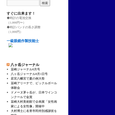
すぐに出来ます！
◆時計の電池交換
（1,000円〜）
◆時計バンドの長さ調整
（1,000円）
一級眼鏡作製技能士
八ヶ岳ジャーナル
韮崎ジャーナル8月号
八ヶ岳ジャーナル8月1日号
若宮八幡宮で夏の例大祭
韮崎アリーナで、ピックルボール
体験会
ドメーヌ茅ヶ岳が、日本ワインコ
ンクールで金賞
韮崎大村美術館で企画展「女性画
家による女性像」開催中
大村博士に名誉市民特別感謝状を