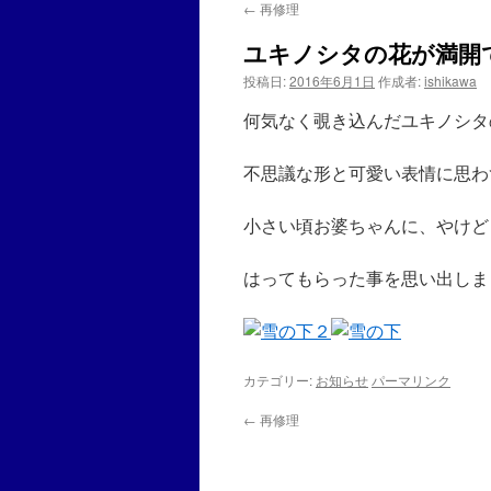
←
再修理
ユキノシタの花が満開
投稿日:
2016年6月1日
作成者:
ishikawa
何気なく覗き込んだユキノシタ
不思議な形と可愛い表情に思わ
小さい頃お婆ちゃんに、やけど
はってもらった事を思い出しま
カテゴリー:
お知らせ
パーマリンク
←
再修理