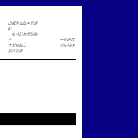
コ
山梨県北杜市長坂
一級時計修理技能
士 一級眼鏡
作製技能士 認定補聴
器技能者