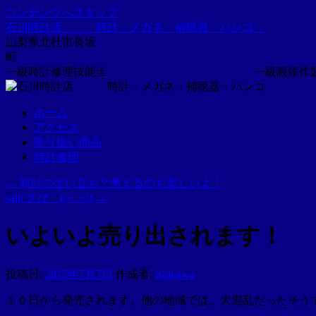
コンテンツへスキップ
石川時計店 時計・メガネ・補聴器・ハンコ
山梨県北杜市長坂
一級時計修理技能士 一級眼鏡作製
ホーム
アクセス
取り扱い商品
時計修理
←
時計の生い立ち？考えるのも楽しいよ！
sabi さび ((+_+))
→
いよいよ売り出されます！
投稿日:
2015年7月7日
作成者:
ishikawa
１０日から発売されます。他の地域では、大混乱だったそう