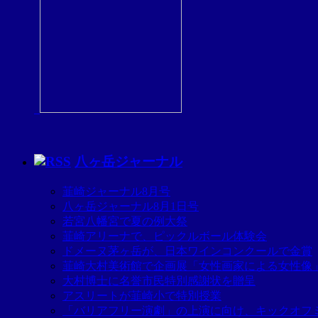
八ヶ岳ジャーナル
韮崎ジャーナル8月号
八ヶ岳ジャーナル8月1日号
若宮八幡宮で夏の例大祭
韮崎アリーナで、ピックルボール体験会
ドメーヌ茅ヶ岳が、日本ワインコンクールで金賞
韮崎大村美術館で企画展「女性画家による女性像
大村博士に名誉市民特別感謝状を贈呈
アスリートが韮崎小で特別授業
「バリアフリー演劇」の上演に向け、キックオフ