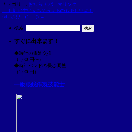
カテゴリー:
お知らせ
パーマリンク
←
時計の生い立ち？考えるのも楽しいよ！
sabi さび ((+_+))
→
検索:
すぐに出来ます！
◆時計の電池交換
（1,000円〜）
◆時計バンドの長さ調整
（1,000円）
一級眼鏡作製技能士