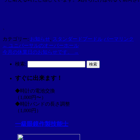
、
カテゴリー:
お知らせ
,
スタンダードプードル
パーマリンク
←
ユニバーサルのオーバーホール
今月の休業日のお知らせです。
→
検索:
すぐに出来ます！
◆時計の電池交換
（1,000円〜）
◆時計バンドの長さ調整
（1,000円）
一級眼鏡作製技能士