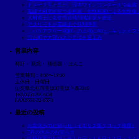
ドメーヌ茅ヶ岳が、日本ワインコンクールで金賞
韮崎大村美術館で企画展「女性画家による女性像
大村博士に名誉市民特別感謝状を贈呈
アスリートが韮崎小で特別授業
「バリアフリー演劇」の上演に向け、キックオフ
穴山町で大賀ハスが見頃を迎える
営業内容
時計・ 眼鏡・ 補聴器・ はんこ
営業時間：9:00〜19:00
定休日：日曜日
山梨県北杜市長坂町長坂上条2316
TEL0551-32-2458
FAX0551-32-6578
最近の投稿
お盆休みのお知らせ（イギリス製クロック修理）
7月の休みのお知らせ
臨時休業のお知らせ１０日・１６日１７日・２４