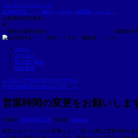
コンテンツへスキップ
石川時計店 時計・メガネ・補聴器・ハンコ
山梨県北杜市長坂
一級時計修理技能士 一級眼鏡作製
ホーム
アクセス
取り扱い商品
時計修理
←
ユニバーサルのオーバーホール
今月の休業日のお知らせです。
→
営業時間の変更をお願いしま
投稿日:
2020年3月31日
作成者:
ishikawa
新型コロナウイルスの影響により、暫くの間は営業時間を短
っと耐える時だと感じています。気持ちだけは明るく前向き