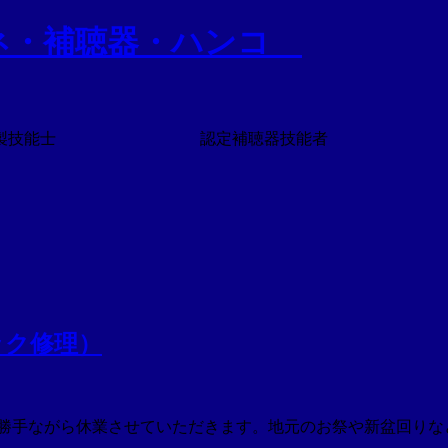
ネ・補聴器・ハンコ
技能士 認定補聴器技能者
ック修理）
水) 誠に勝手ながら休業させていただきます。地元のお祭や新盆回