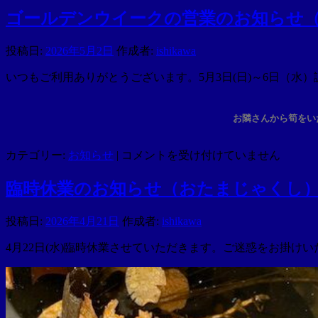
タ）
休
ゴールデンウイークの営業のお知らせ
は
業
の
投稿日:
2026年5月2日
作成者:
ishikawa
お
知
いつもご利用ありがとうございます。5月3日(日)～6日（
ら
せ
お隣さんから筍をい
（甲
斐
駒）
ゴ
カテゴリー:
お知らせ
|
コメントを受け付けていません
は
ー
ル
臨時休業のお知らせ（おたまじゃくし
デ
ン
投稿日:
2026年4月21日
作成者:
ishikawa
ウ
イ
4月22日(水)臨時休業させていただきます。ご迷惑をお掛け
ー
ク
の
営