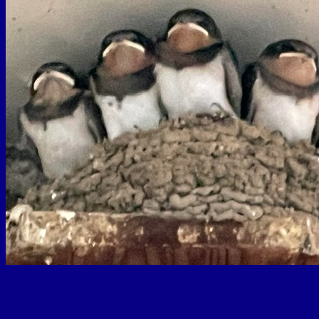
ク
修
理）
は