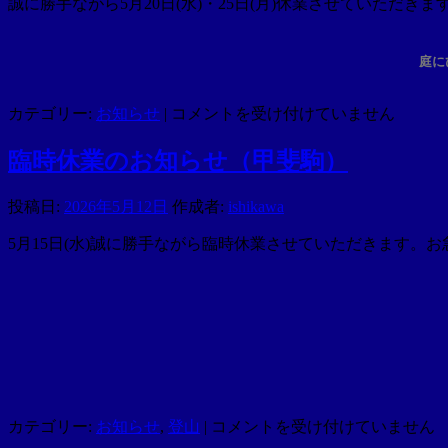
誠に勝手ながら5月20日(水)・25日(月)休業させていただ
ら
せ
庭に
１
０
日・
臨
カテゴリー:
お知らせ
|
コメントを受け付けていません
１
時
６
休
臨時休業のお知らせ（甲斐駒）
日
業
１
の
投稿日:
2026年5月12日
作成者:
ishikawa
７
お
日・
知
5月15日(水)誠に勝手ながら臨時休業させていただきます
２
ら
４
せ
日
20
（薪
日・
割
25
り）
日
は
（ユ
キ
ノ
臨
カテゴリー:
お知らせ
,
登山
|
コメントを受け付けていません
シ
時