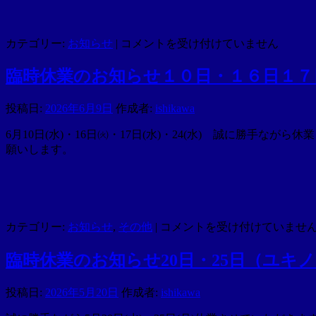
7
カテゴリー:
お知らせ
|
コメントを受け付けていません
月
の
臨時休業のお知らせ１０日・１６日１７
休
み
投稿日:
2026年6月9日
作成者:
ishikawa
の
お
6月10日(水)・16日㈫・17日(水)・24(水) 誠に勝
知
願いします。
ら
せ
は
臨
カテゴリー:
お知らせ
,
その他
|
コメントを受け付けていませ
時
休
臨時休業のお知らせ20日・25日（ユキ
業
の
投稿日:
2026年5月20日
作成者:
ishikawa
お
知