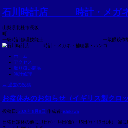
コ
石川時計店 時計・メガ
ン
テ
ン
山梨県北杜市長坂
ツ
へ
一級時計修理技能士 一級眼鏡作製
ス
キ
ホーム
ッ
アクセス
プ
取り扱い商品
時計修理
←
過去の投稿
お盆休みのお知らせ（イギリス製クロ
投稿日:
2026年8月8日
作成者:
ishikawa
日曜日定休の他に11日㈫・14日(金)・15日㈯・19日(
ろしくお願いします。