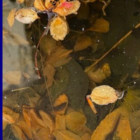
業
の
お
知
ら
せ
（筍）
は