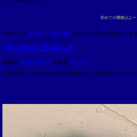
初めての機種はよー
お
カテゴリー:
お知らせ
,
時計修理
|
コメントを受け付けていま
盆
休
7月の休みのお知らせ
み
の
投稿日:
2026年7月18日
作成者:
ishikawa
お
知
7月20日(月)・7月29日(水)30日(木)都合により休業さ
ら
せ
（イ
ギ
リ
ス
製
ク
ロ
ッ